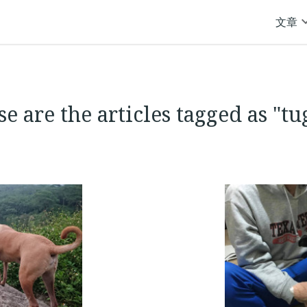
文章
e are the articles tagged as "t