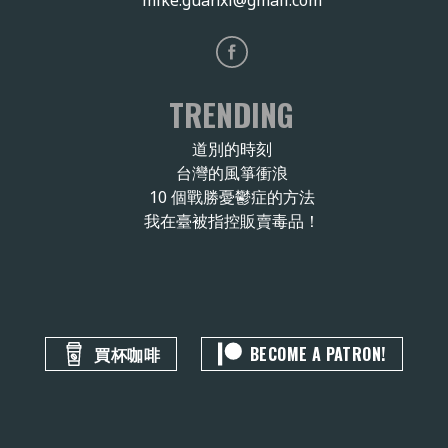
TRENDING
道別的時刻
台灣的風箏衝浪
10 個戰勝憂鬱症的方法
我在臺被指控販賣毒品！
買杯咖啡
BECOME A PATRON!