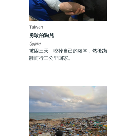
Taiwan
勇敢的狗兒
Guanxi
被困三天，咬掉自己的腳掌，然後蹣
跚而行三公里回家。