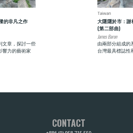
Taiwan
樑的非凡之作
大隱隱於市：謝
(第二部曲)
James Baron
列文章，探討一些
由兩部分組成的
影響力的藝術家
台灣最具標誌性
CONTACT
+886 (0) 958 715 550