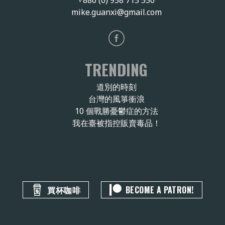
mike.guanxi@gmail.com
TRENDING
道別的時刻
台灣的風箏衝浪
10 個戰勝憂鬱症的方法
我在臺被指控販賣毒品！
買杯咖啡
BECOME A PATRON!