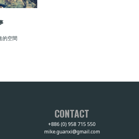
事
進的空間
CONTACT
+886 (0) 958 715 550
mike.guanxi@gmail.com